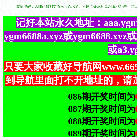
友情提醒：大陆已限制交流六合心水了。所以会提示病毒,恶意代码等，若